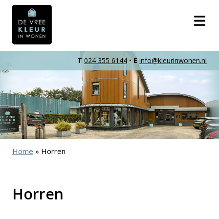
T
024 355 6144
•
E
info@kleurinwonen.nl
Home
»
Horren
Horren